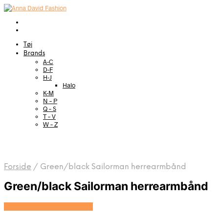
Tøj
Brands
A-C
D-F
H-J
Halo
K-M
N – P
Q – S
T – V
W – Z
Forside
/
Green/black Sailorman herrearmbånd
Green/black Sailorman herrearmbånd
Se prisen hos Marjoe.dk