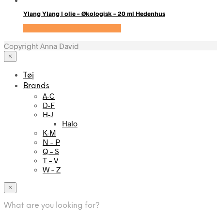
Ylang Ylang I olie – Økologisk – 20 ml Hedenhus
Se prisen hos Hedenhus.dk
Copyright Anna David
×
Tøj
Brands
A-C
D-F
H-J
Halo
K-M
N – P
Q – S
T – V
W – Z
×
What are you looking for?