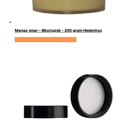
Mango smør – Økologisk – 200 gram Hedenhus
Se prisen hos Hedenhus.dk