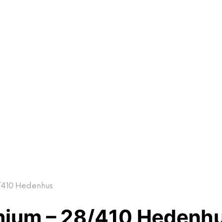
8/410 Hedenhus
inium – 28/410 Hedenh