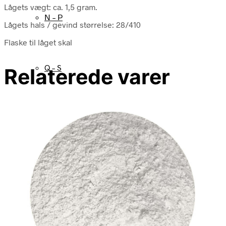
Lågets vægt: ca. 1,5 gram.
N – P
Lågets hals / gevind størrelse: 28/410
Flaske til låget skal
Q – S
Relaterede varer
T – V
W – Z