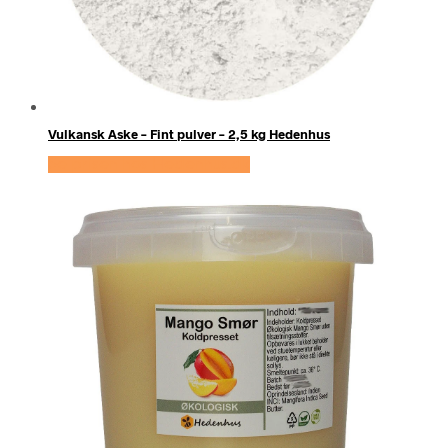
Vulkansk Aske – Fint pulver – 2,5 kg Hedenhus
Se prisen hos Hedenhus.dk