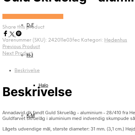
Se prisen hos Hedenhus.dk
D-F
Share this product
Varenummer (SKU):
242011e03fec
Kategori:
Hedenhus
Previous Product
Next Product
H-J
Beskrivelse
Halo
Beskrivelse
Annadavid.dk fandt Guld Skruelåg – aluminium – 28/410 fra 
K-M
Guldfarvet skruelåg i aluminium med indvendig skumpude så 
Lågets udvendige mål, største diameter: 31 mm. (3,1 cm.) Højd