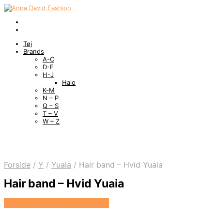
Tøj
Brands
A-C
D-F
H-J
Halo
K-M
N – P
Q – S
T – V
W – Z
Forside
/
Y
/
Yuaia
/
Hair band – Hvid Yuaia
Hair band – Hvid Yuaia
Se prisen hos Yuaia Haircare