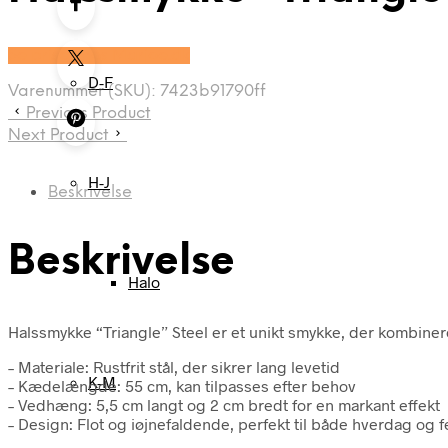
Se prisen hos Marjoe.dk
D-F
Varenummer (SKU):
7423b91790ff
Previous Product
Next Product
H-J
Beskrivelse
Beskrivelse
Halo
Halssmykke “Triangle” Steel er et unikt smykke, der kombine
– Materiale: Rustfrit stål, der sikrer lang levetid
K-M
– Kædelængde: 55 cm, kan tilpasses efter behov
– Vedhæng: 5,5 cm langt og 2 cm bredt for en markant effekt
– Design: Flot og iøjnefaldende, perfekt til både hverdag og f