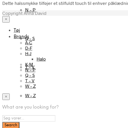
Dette halssmykke tilføjer et stilfuldt touch til enhver påklæd
N – P
Copyright Anna David
×
Tøj
Brands
Q – S
A-C
D-F
H-J
Halo
K-M
T – V
N – P
Q – S
T – V
W – Z
W – Z
×
What are you looking for?