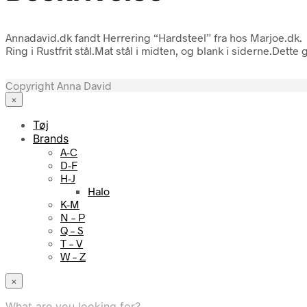
Annadavid.dk fandt Herrering “Hardsteel” fra hos Marjoe.dk.
Ring i Rustfrit stål.Mat stål i midten, og blank i siderne.Det
Copyright Anna David
×
Tøj
Brands
A-C
D-F
H-J
Halo
K-M
N – P
Q – S
T – V
W – Z
×
What are you looking for?