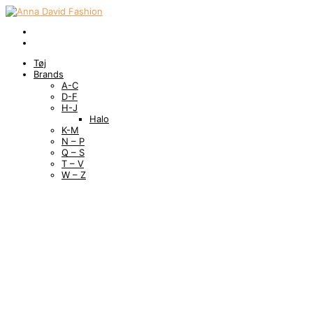
Tøj
Brands
A-C
D-F
H-J
Halo
K-M
N – P
Q – S
T – V
W – Z