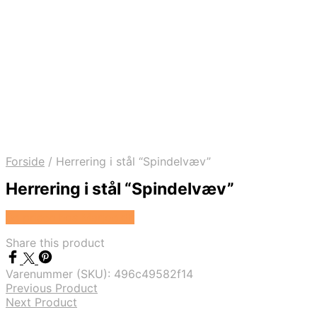
Forside
/
Herrering i stål “Spindelvæv”
Herrering i stål “Spindelvæv”
Se prisen hos Marjoe.dk
Share this product
Varenummer (SKU):
496c49582f14
Previous Product
Next Product