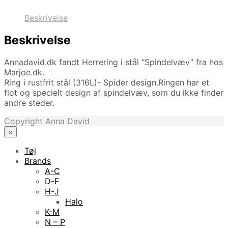
Beskrivelse
Beskrivelse
Annadavid.dk fandt Herrering i stål “Spindelvæv” fra hos
Marjoe.dk.
Ring i rustfrit stål (316L)- Spider design.Ringen har et
flot og specielt design af spindelvæv, som du ikke finder
andre steder.
Copyright Anna David
×
Tøj
Brands
A-C
D-F
H-J
Halo
K-M
N – P