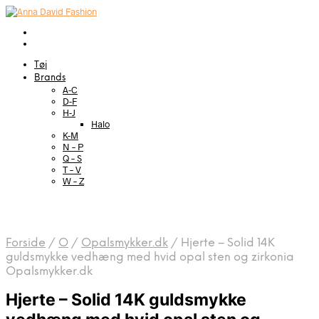
Tøj
Brands
A-C
D-F
H-J
Halo
K-M
N – P
Q – S
T – V
W – Z
Forside
/
O
/
Opalsmykker.dk
/
Hjerte – Solid 14K
guldsmykke vedhæng med hvid opal sten og zirkonia
Opalsmykker.dk
Hjerte – Solid 14K guldsmykke