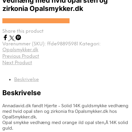
vedhæng med hvid opal sten og
zirkonia Opalsmykker.dk
Se prisen hos OpalSmykker.dk
Share this product
Varenummer (SKU):
ffde98895981
Kategori:
Opalsmykker.dk
Previous Product
Next Product
Beskrivelse
Beskrivelse
Annadavid.dk fandt Hjerte – Solid 14K guldsmykke vedhæng
med hvid opal sten og zirkonia fra Opalsmykker.dk hos
OpalSmykker.dk.
Opal smykke vedhæng med orange ild opal sten,Â 14K solid
guld.