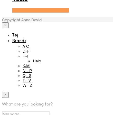
Se prisen hos Yuaia Haircare
Copyright Anna David
×
Tøj
Brands
A-C
D-F
H-J
Halo
K-M
N – P
Q – S
T – V
W – Z
×
What are you looking for?