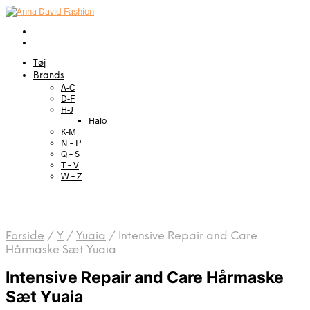
Tøj
Brands
A-C
D-F
H-J
Halo
K-M
N – P
Q – S
T – V
W – Z
Forside
/
Y
/
Yuaia
/
Intensive Repair and Care
Hårmaske Sæt Yuaia
Intensive Repair and Care Hårmaske
Sæt Yuaia