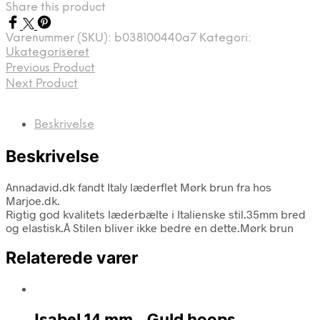
Share this product
Varenummer (SKU):
b038100440a7
Kategori:
Ukategoriseret
Previous Product
Next Product
Beskrivelse
Beskrivelse
Annadavid.dk fandt Italy læderflet Mørk brun fra hos
Marjoe.dk.
Rigtig god kvalitets læderbælte i Italienske stil.35mm bred
og elastisk.Â Stilen bliver ikke bedre en dette.Mørk brun
Relaterede varer
Isabel 14 mm – Guld hoops