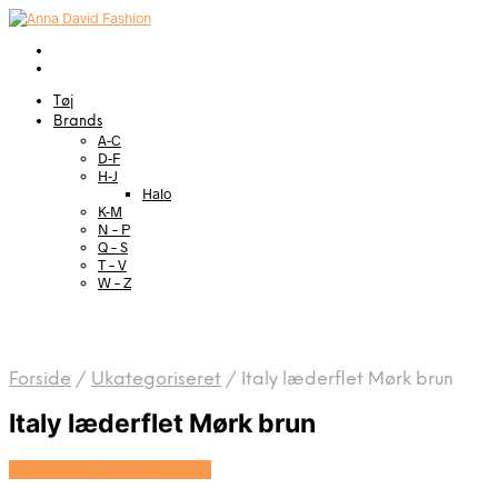
Tøj
Brands
A-C
D-F
H-J
Halo
K-M
N – P
Q – S
T – V
W – Z
Forside
/
Ukategoriseret
/
Italy læderflet Mørk brun
Italy læderflet Mørk brun
Se prisen hos Marjoe.dk