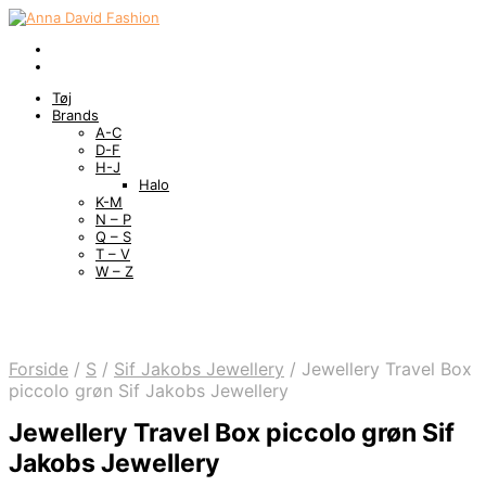
Tøj
Brands
A-C
D-F
H-J
Halo
K-M
N – P
Q – S
T – V
W – Z
Forside
/
S
/
Sif Jakobs Jewellery
/
Jewellery Travel Box
piccolo grøn Sif Jakobs Jewellery
Jewellery Travel Box piccolo grøn Sif
Jakobs Jewellery