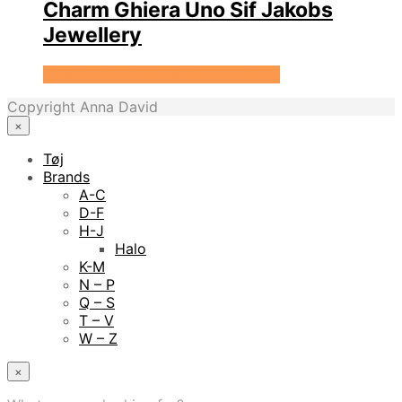
Charm Ghiera Uno Sif Jakobs
Jewellery
Se prisen hos Sif Jakobs Jewellery
Copyright Anna David
×
Tøj
Brands
A-C
D-F
H-J
Halo
K-M
N – P
Q – S
T – V
W – Z
×