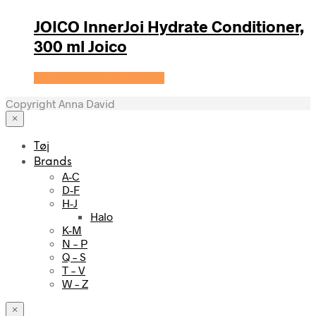
JOICO InnerJoi Hydrate Conditioner,
300 ml Joico
Se prisen hos HairOutlet
Copyright Anna David
×
Tøj
Brands
A-C
D-F
H-J
Halo
K-M
N – P
Q – S
T – V
W – Z
×