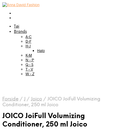
Tøj
Brands
A-C
D-F
H-J
Halo
K-M
N – P
Q – S
T – V
W – Z
Forside
/
J
/
Joico
/
JOICO JoiFull Volumizing
Conditioner, 250 ml Joico
JOICO JoiFull Volumizing
Conditioner, 250 ml Joico