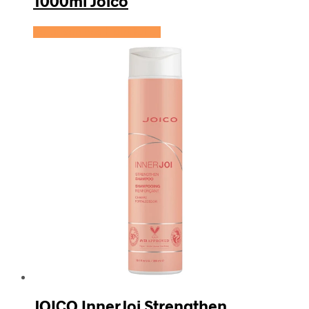
1000ml Joico
Se prisen hos HairOutlet
JOICO InnerJoi Strengthen