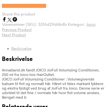
Se prisen hos HairOutlet
Share this product
Varenummer (SKU):
52f6d29d6b4b
Kategori:
Joico
Previous Product
Next Product
Beskrivelse
Beskrivelse
Annadavid.dk fandt JOICO JoiFull Volumizing Conditioner,
250 ml fra Joico hos HairOutlet.
JOICO JoiFull Volumizing Conditioner : Volumegivende
balsam til fint og normalt hår. Håret vil føles markant tykkere
og ekstra fyldigt ved brug af JoiFull fra Joico. Denne serie er
udviklet til det fine / normale hår hvor flot volume ønskes.
Beriget med b