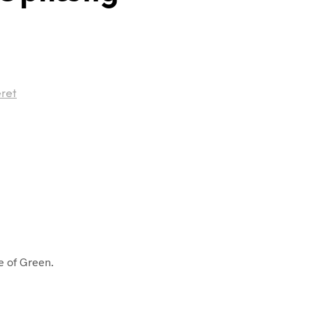
ret
e of Green.