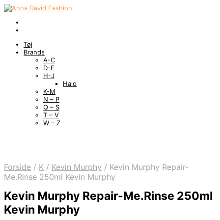
Tøj
Brands
A-C
D-F
H-J
Halo
K-M
N – P
Q – S
T – V
W – Z
Forside
/
K
/
Kevin Murphy
/
Kevin Murphy Repair-
Me.Rinse 250ml Kevin Murphy
Kevin Murphy Repair-Me.Rinse 250ml
Kevin Murphy