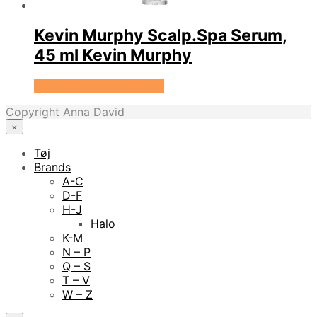
Kevin Murphy Scalp.Spa Serum,
45 ml Kevin Murphy
Se prisen hos HairOutlet
Copyright Anna David
×
Tøj
Brands
A-C
D-F
H-J
Halo
K-M
N – P
Q – S
T – V
W – Z