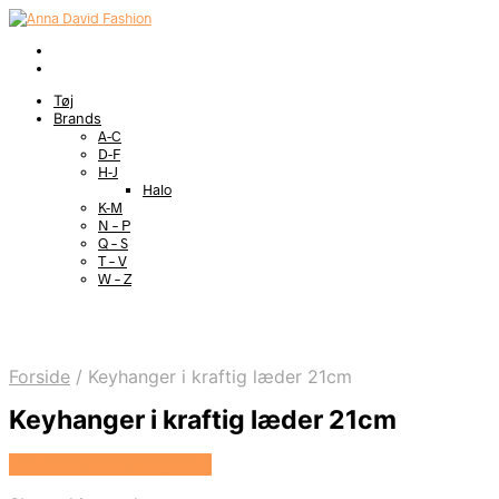
Tøj
Brands
A-C
D-F
H-J
Halo
K-M
N – P
Q – S
T – V
W – Z
Forside
/
Keyhanger i kraftig læder 21cm
Keyhanger i kraftig læder 21cm
Se prisen hos Marjoe.dk