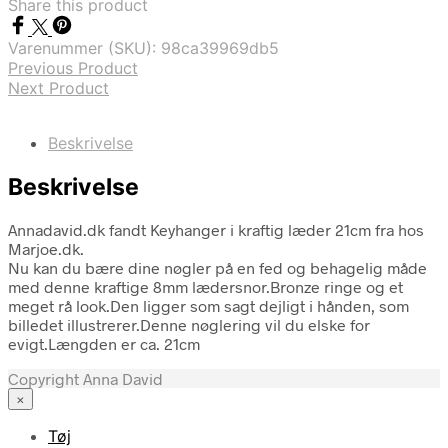
Share this product
Varenummer (SKU):
98ca39969db5
Previous Product
Next Product
Beskrivelse
Beskrivelse
Annadavid.dk fandt Keyhanger i kraftig læder 21cm fra hos
Marjoe.dk.
Nu kan du bære dine nøgler på en fed og behagelig måde
med denne kraftige 8mm lædersnor.Bronze ringe og et
meget rå look.Den ligger som sagt dejligt i hånden, som
billedet illustrerer.Denne nøglering vil du elske for
evigt.Længden er ca. 21cm
Copyright Anna David
×
Tøj