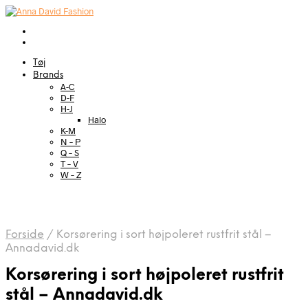
Tøj
Brands
A-C
D-F
H-J
Halo
K-M
N – P
Q – S
T – V
W – Z
Forside
/
Korsørering i sort højpoleret rustfrit stål –
Annadavid.dk
Korsørering i sort højpoleret rustfrit
stål – Annadavid.dk