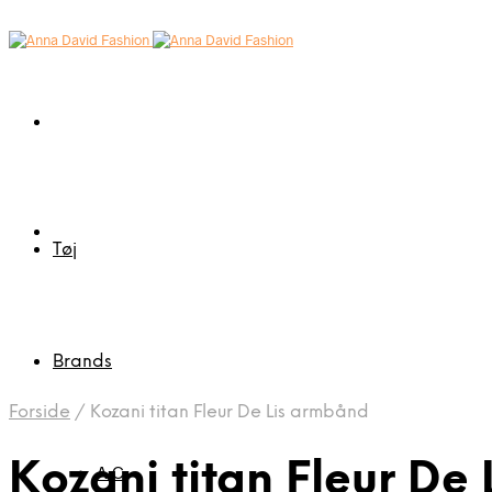
Tøj
Brands
Forside
/
Kozani titan Fleur De Lis armbånd
Kozani titan Fleur De
A-C