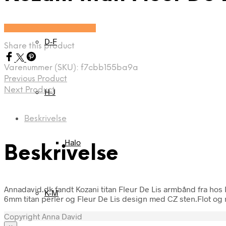
Se prisen hos Marjoe.dk
D-F
Share this product
Varenummer (SKU):
f7cbb155ba9a
Previous Product
Next Product
H-J
Beskrivelse
Halo
Beskrivelse
Annadavid.dk fandt Kozani titan Fleur De Lis armbånd fra hos
K-M
6mm titan perler og Fleur De Lis design med CZ sten.Flot og
Copyright Anna David