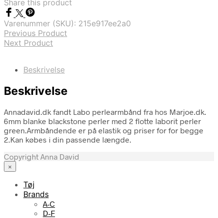
Share this product
Varenummer (SKU):
215e917ee2a0
Previous Product
Next Product
Beskrivelse
Beskrivelse
Annadavid.dk fandt Labo perlearmbånd fra hos Marjoe.dk.
6mm blanke blackstone perler med 2 flotte laborit perler
green.Armbåndende er på elastik og priser for for begge
2.Kan købes i din passende længde.
Copyright Anna David
×
Tøj
Brands
A-C
D-F