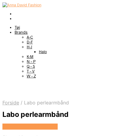
Tøj
Brands
A-C
D-F
H-J
Halo
K-M
N – P
Q – S
T – V
W – Z
Forside
/
Labo perlearmbånd
Labo perlearmbånd
Se prisen hos Marjoe.dk