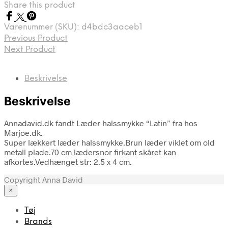
Share this product
Varenummer (SKU):
d4bdc3aaceb1
Previous Product
Next Product
Beskrivelse
Beskrivelse
Annadavid.dk fandt Læder halssmykke “Latin” fra hos
Marjoe.dk.
Super lækkert læder halssmykke.Brun læder viklet om old
metall plade.70 cm lædersnor firkant skåret kan
afkortes.Vedhænget str: 2.5 x 4 cm.
Copyright Anna David
×
Tøj
Brands