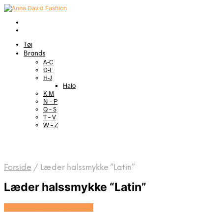
Tøj
Brands
A-C
D-F
H-J
Halo
K-M
N – P
Q – S
T – V
W – Z
Forside
/
Læder halssmykke “Latin”
Læder halssmykke “Latin”
Se prisen hos Marjoe.dk