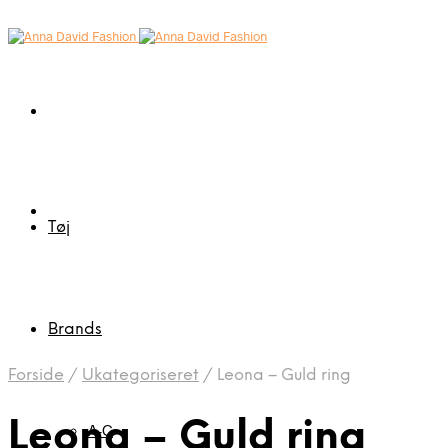
Tøj
Brands
Forside
/
Ukategoriseret
/
Leona – Guld ring
Leona – Guld ring
A-C