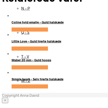
N – P
Coline hvid emalje – Guld halskæde
Se prisen hos Evena
Q – S
Little Love – Guld hjerte halskæde
Se prisen hos Evena
T – V
Mabel 20 mm – Guld hoops
Se prisen hos Evena
Simple heart – Sølv hjerte halskæde
W – Z
Se prisen hos Evena
Copyright Anna David
×