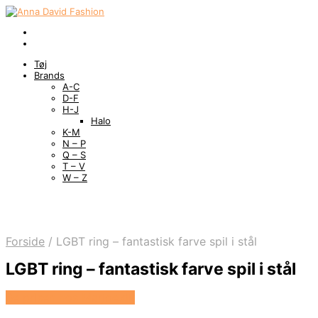
Tøj
Brands
A-C
D-F
H-J
Halo
K-M
N – P
Q – S
T – V
W – Z
Forside
/
LGBT ring – fantastisk farve spil i stål
LGBT ring – fantastisk farve spil i stål
Se prisen hos Marjoe.dk