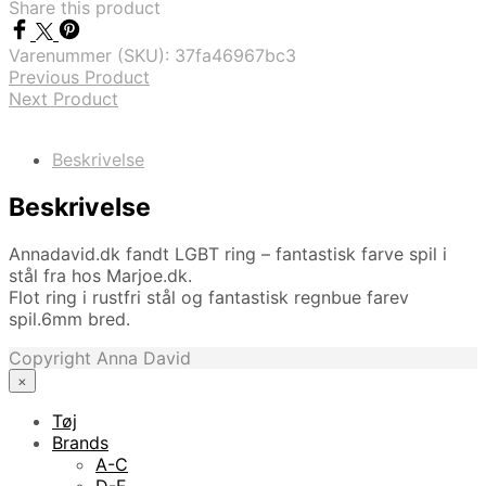
Share this product
Varenummer (SKU):
37fa46967bc3
Previous Product
Next Product
Beskrivelse
Beskrivelse
Annadavid.dk fandt LGBT ring – fantastisk farve spil i
stål fra hos Marjoe.dk.
Flot ring i rustfri stål og fantastisk regnbue farev
spil.6mm bred.
Copyright Anna David
×
Tøj
Brands
A-C
D-F