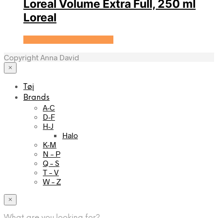
Loreal Volume Extra Full, 250 ml
Loreal
Se prisen hos HairOutlet
Copyright Anna David
×
Tøj
Brands
A-C
D-F
H-J
Halo
K-M
N – P
Q – S
T – V
W – Z
×
What are you looking for?