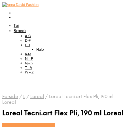
Tøj
Brands
A-C
D-F
H-J
Halo
K-M
N – P
Q – S
T – V
W – Z
Forside
/
L
/
Loreal
/
Loreal Tecni.art Flex Pli, 190 ml
Loreal
Loreal Tecni.art Flex Pli, 190 ml Loreal
Se prisen hos HairOutlet