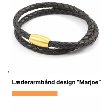
Læderarmbånd design “Marjoe”
Se prisen hos Marjoe.dk