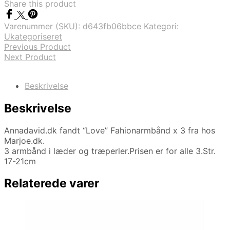
Share this product
Varenummer (SKU):
d643fb06bbce
Kategori:
Ukategoriseret
Previous Product
Next Product
Beskrivelse
Beskrivelse
Annadavid.dk fandt “Love” Fahionarmbånd x 3 fra hos
Marjoe.dk.
3 armbånd i læder og træperler.Prisen er for alle 3.Str.
17-21cm
Relaterede varer