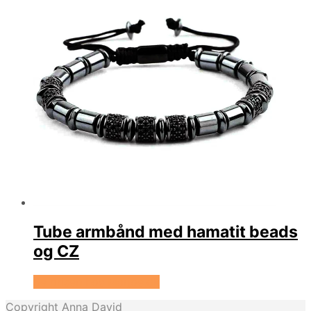
Tube armbånd med hamatit beads
og CZ
Se prisen hos Marjoe.dk
Copyright Anna David