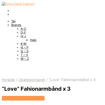
Tøj
Brands
A-C
D-F
H-J
Halo
K-M
N – P
Q – S
T – V
W – Z
Forside
/
Ukategoriseret
/
“Love” Fahionarmbånd x 3
“Love” Fahionarmbånd x 3
Se prisen hos Marjoe.dk