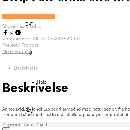
Se prisen hos Marjoe.dk
D-F
Share this product
Varenummer (SKU):
0b7832520d3f
Previous Product
Next Product
H-J
Beskrivelse
Halo
Beskrivelse
Annadavid.dk fandt Luxpearl armbånd med naturperler. fra ho
K-M
Perlearmbånd med rustfri stål skulls og naturperler stretch.6m
Copyright Anna David