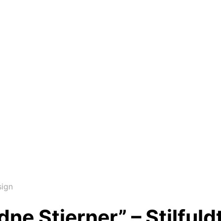
sign
e Stjerner” – Stilfuld