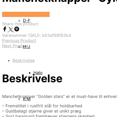
Se prisen hos Marjoe.dk
D-F
Share this product
Varenummer (SKU):
b03af68f83b4
Previous Product
Next Product
H-J
Beskrivelse
Halo
Beskrivelse
Manchetknapper “Golden stars” er et must-have til enhver
K-M
– Fremstillet i rustfrit stål for holdbarhed
– Guldbelagt stjerne giver et unikt præg
– Sort baggrund fremhæver stjernens skønhed