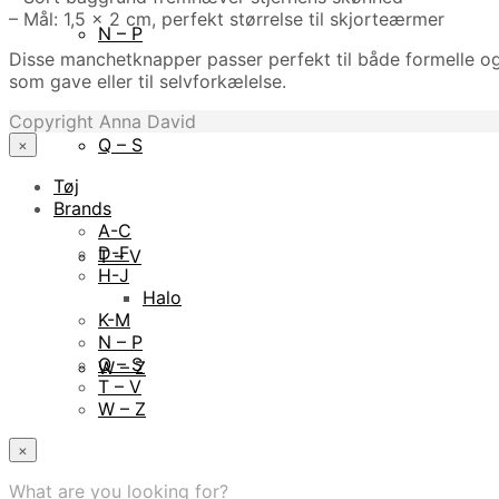
– Mål: 1,5 x 2 cm, perfekt størrelse til skjorteærmer
N – P
Disse manchetknapper passer perfekt til både formelle og 
som gave eller til selvforkælelse.
Copyright Anna David
Q – S
×
Tøj
Brands
A-C
D-F
T – V
H-J
Halo
K-M
N – P
Q – S
W – Z
T – V
W – Z
×
What are you looking for?