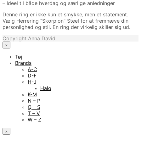
– Ideel til både hverdag og særlige anledninger
Denne ring er ikke kun et smykke, men et statement.
Vælg Herrering “Skorpion” Steel for at fremhæve din
personlighed og stil. En ring der virkelig skiller sig ud.
Copyright Anna David
×
Tøj
Brands
A-C
D-F
H-J
Halo
K-M
N – P
Q – S
T – V
W – Z
×