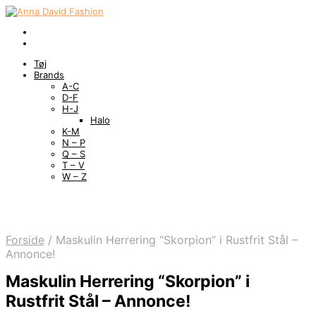
Tøj
Brands
A-C
D-F
H-J
Halo
K-M
N – P
Q – S
T – V
W – Z
Forside
/
Maskulin Herrering “Skorpion” i Rustfrit Stål –
Annonce!
Maskulin Herrering “Skorpion” i
Rustfrit Stål – Annonce!