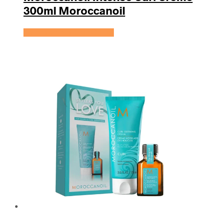
300ml Moroccanoil
Se prisen hos HairOutlet