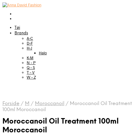
Tøj
Brands
A-C
D-F
H-J
Halo
K-M
N – P
Q – S
T – V
W – Z
Forside
/
M
/
Moroccanoil
/
Moroccanoil Oil Treatment
100ml Moroccanoil
Moroccanoil Oil Treatment 100ml
Moroccanoil