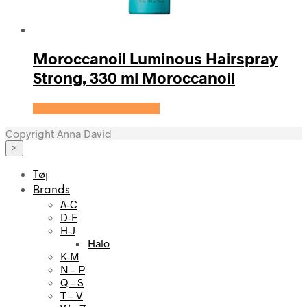
Moroccanoil Luminous Hairspray
Strong, 330 ml Moroccanoil
Se prisen hos HairOutlet
Copyright Anna David
×
Tøj
Brands
A-C
D-F
H-J
Halo
K-M
N – P
Q – S
T – V