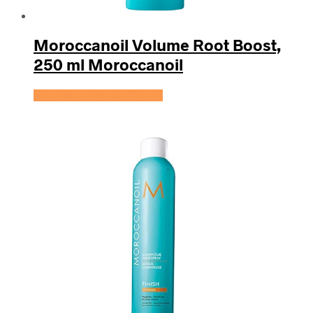
Moroccanoil Volume Root Boost,
250 ml Moroccanoil
Se prisen hos HairOutlet