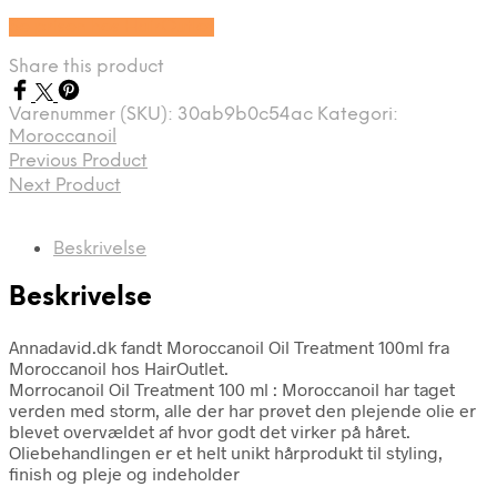
Se prisen hos HairOutlet
Share this product
Varenummer (SKU):
30ab9b0c54ac
Kategori:
Moroccanoil
Previous Product
Next Product
Beskrivelse
Beskrivelse
Annadavid.dk fandt Moroccanoil Oil Treatment 100ml fra
Moroccanoil hos HairOutlet.
Morrocanoil Oil Treatment 100 ml : Moroccanoil har taget
verden med storm, alle der har prøvet den plejende olie er
blevet overvældet af hvor godt det virker på håret.
Oliebehandlingen er et helt unikt hårprodukt til styling,
finish og pleje og indeholder