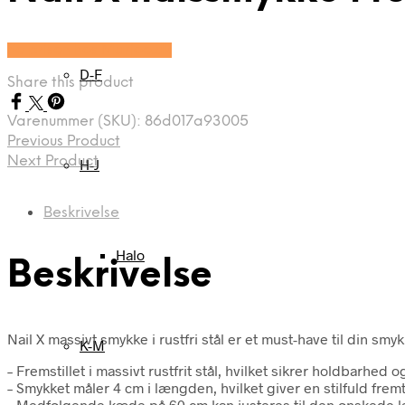
Se prisen hos Marjoe.dk
D-F
Share this product
Varenummer (SKU):
86d017a93005
Previous Product
Next Product
H-J
Beskrivelse
Halo
Beskrivelse
Nail X massivt smykke i rustfri stål er et must-have til din 
K-M
– Fremstillet i massivt rustfrit stål, hvilket sikrer holdbarhed
– Smykket måler 4 cm i længden, hvilket giver en stilfuld frem
– Medfølgende kæde på 60 cm kan justeres til den ønskede