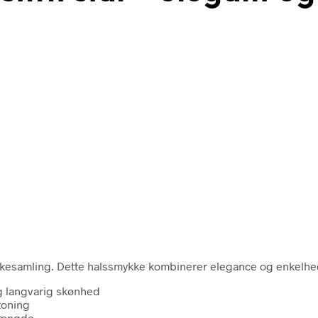
smykkesamling. Dette halssmykke kombinerer elegance og enkelhed
 og langvarig skønhed
toning
 længde