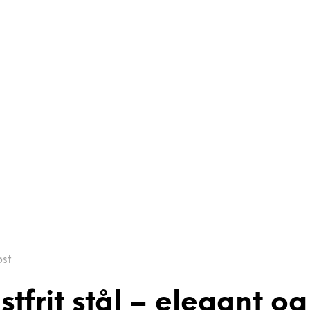
øst
tfrit stål – elegant og