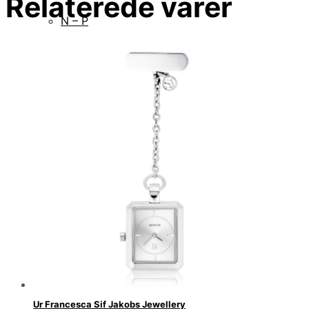
Relaterede varer
N – P
Q – S
T – V
W – Z
Ur Francesca Sif Jakobs Jewellery