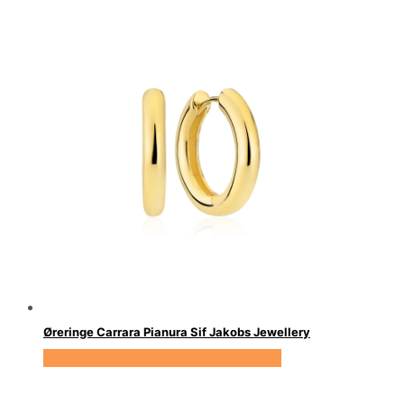
Øreringe Carrara Pianura Sif Jakobs Jewellery
Se prisen hos Sif Jakobs Jewellery