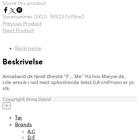
Share this product
Varenummer (SKU):
5f5237c91be2
Previous Product
Next Product
Beskrivelse
Beskrivelse
Annadavid.dk fandt Ørestik “F… Me” fra hos Marjoe.dk.
Lille øresik i rød med opfordrende tekst.0,8 cmPrisen er pr.
stk.
Copyright Anna David
×
Tøj
Brands
A-C
D-F