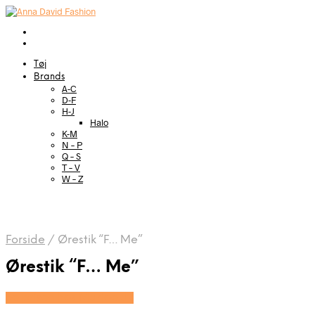
Tøj
Brands
A-C
D-F
H-J
Halo
K-M
N – P
Q – S
T – V
W – Z
Forside
/
Ørestik “F… Me”
Ørestik “F… Me”
Se prisen hos Marjoe.dk