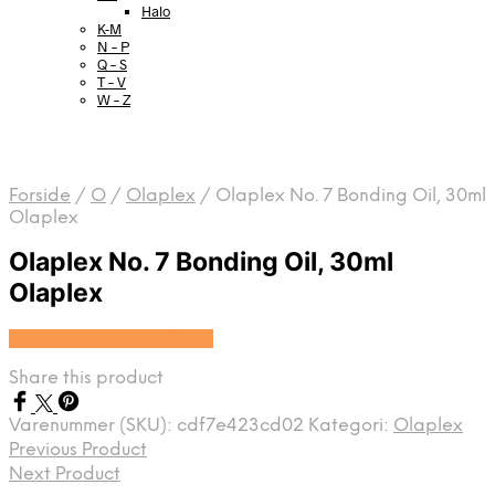
Halo
K-M
N – P
Q – S
T – V
W – Z
Forside
/
O
/
Olaplex
/
Olaplex No. 7 Bonding Oil, 30ml
Olaplex
Olaplex No. 7 Bonding Oil, 30ml
Olaplex
Se prisen hos HairOutlet
Share this product
Varenummer (SKU):
cdf7e423cd02
Kategori:
Olaplex
Previous Product
Next Product