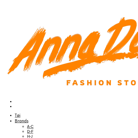
Tøj
Brands
A-C
D-F
H-J