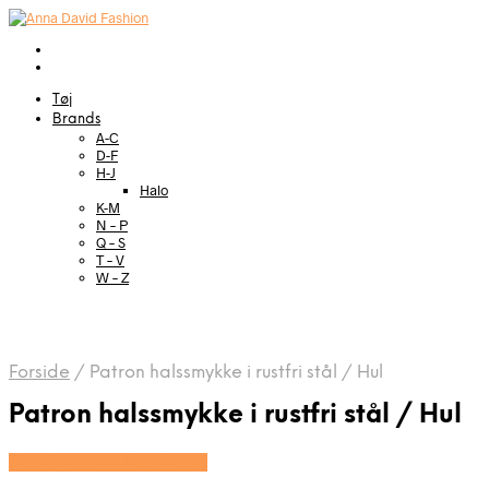
Tøj
Brands
A-C
D-F
H-J
Halo
K-M
N – P
Q – S
T – V
W – Z
Forside
/
Patron halssmykke i rustfri stål / Hul
Patron halssmykke i rustfri stål / Hul
Se prisen hos Marjoe.dk