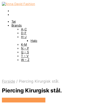
Tøj
Brands
A-C
D-F
H-J
Halo
K-M
N – P
Q – S
T – V
W – Z
Forside
/
Piercing Kirurgisk stål.
Piercing Kirurgisk stål.
Se prisen hos Marjoe.dk