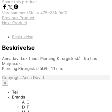
Share this product
Varenummer (SKU):
475c28fe9af0
Previous Product
Next Product
Beskrivelse
Beskrivelse
Annadavid.dk fandt Piercing Kirurgisk stål. fra hos
Marjoe.dk.
Piercing.Kirurgisk stål.Ø= 1,1 cm.
Copyright Anna David
×
Tøj
Brands
A-C
D-F
H-J