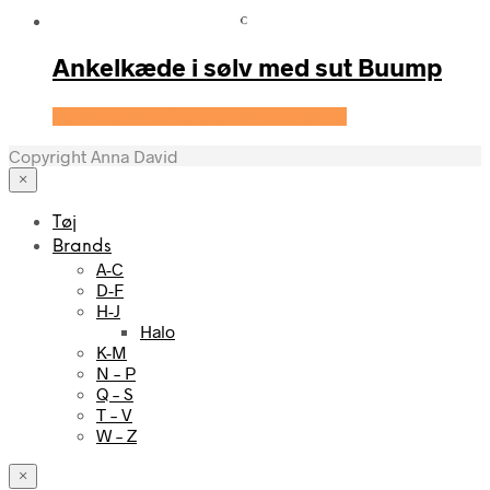
Ankelkæde i sølv med sut Buump
Se prisen hos Expectationscph.com
Copyright Anna David
×
Tøj
Brands
A-C
D-F
H-J
Halo
K-M
N – P
Q – S
T – V
W – Z
×