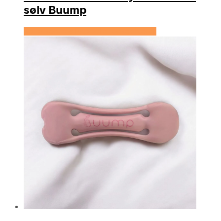
sølv Buump
Se prisen hos Expectationscph.com