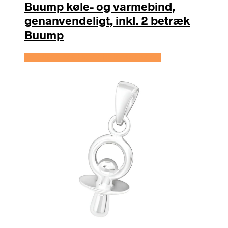
Buump køle- og varmebind,
genanvendeligt, inkl. 2 betræk
Buump
Se prisen hos Expectationscph.com