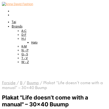
Tøj
Brands
A-C
D-F
H-J
Halo
K-M
N – P
Q – S
T – V
W – Z
Forside
/
B
/
Buump
/
Plakat "Life doesn’t come with a
manual" – 30×40 Buump
Plakat "Life doesn’t come with a
manual" – 30×40 Buump