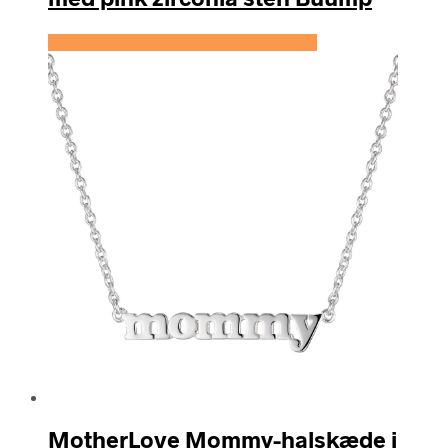
Se prisen hos Expectationscph.com
MotherLove Mommy-halskæde i