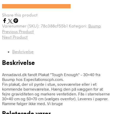
Se prisen hos Expectationscph.com
Share this product
Varenummer (SKU):
78c388cf55b1
Kategori:
Buump
Previous Product
Next Product
Beskrivelse
Beskrivelse
Annadavid.dk fandt Plakat "Tough Enough" – 30×40 fra
Buump hos Expectationscph.com.
Fin plakat, der vil pynte i stue, soveværelse eller i et
kommende børneværelse. Hæng den på væggen for at
fejre graviditeten og markere ventetiden. Fås i størrelserne
30×40 cm og 50×70 cm (vælges ovenfor). Leveres i paprør.
Ramme følger ikke med. Vi bruge