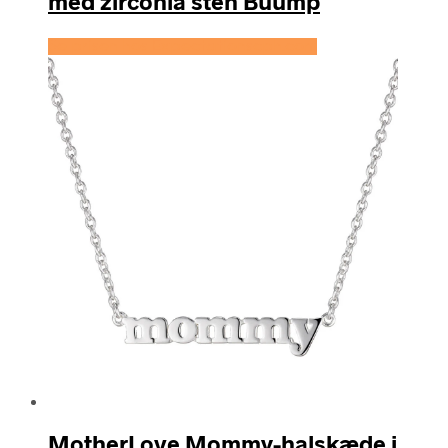
med zirconia sten Buump
Se prisen hos Expectationscph.com
MotherLove Mommy-halskæde i