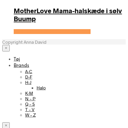
MotherLove Mama-halskæde i sølv
Buump
Se prisen hos Expectationscph.com
Copyright Anna David
×
Tøj
Brands
A-C
D-F
H-J
Halo
K-M
N – P
Q – S
T – V
W – Z
×