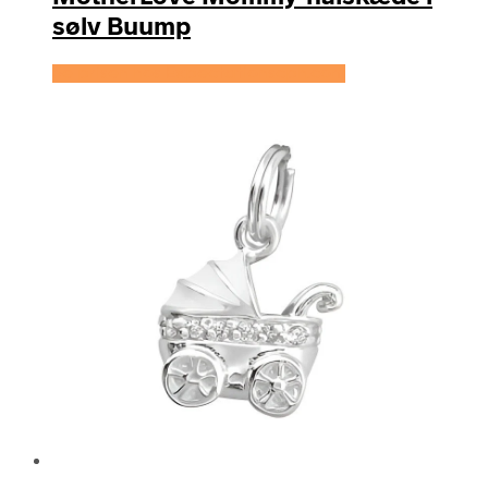
sølv Buump
Se prisen hos Expectationscph.com