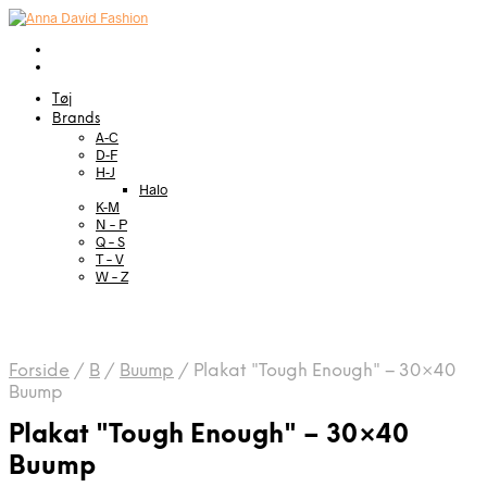
Tøj
Brands
A-C
D-F
H-J
Halo
K-M
N – P
Q – S
T – V
W – Z
Forside
/
B
/
Buump
/
Plakat "Tough Enough" – 30×40
Buump
Plakat "Tough Enough" – 30×40
Buump