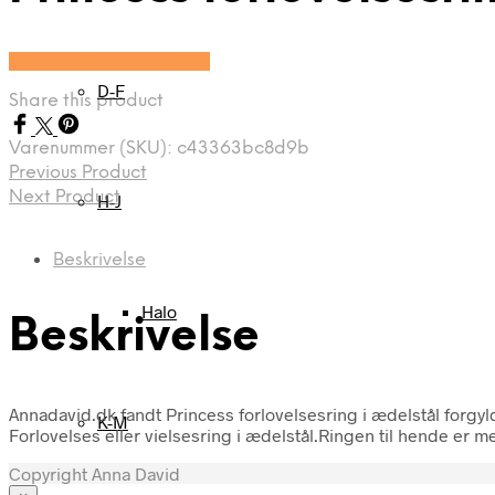
Se prisen hos Marjoe.dk
D-F
Share this product
Varenummer (SKU):
c43363bc8d9b
Previous Product
Next Product
H-J
Beskrivelse
Halo
Beskrivelse
Annadavid.dk fandt Princess forlovelsesring i ædelstål forgyld
K-M
Forlovelses eller vielsesring i ædelstål.Ringen til hende er me
Copyright Anna David