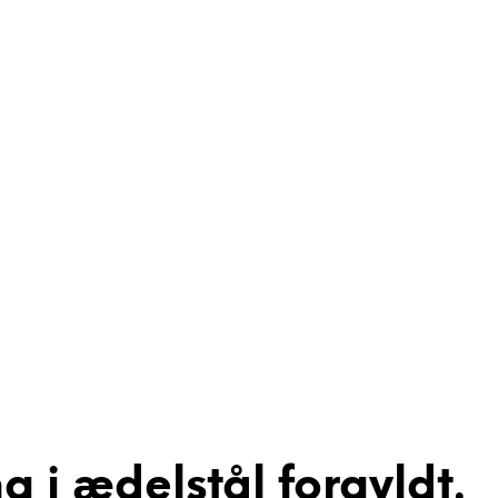
g i ædelstål forgyldt.