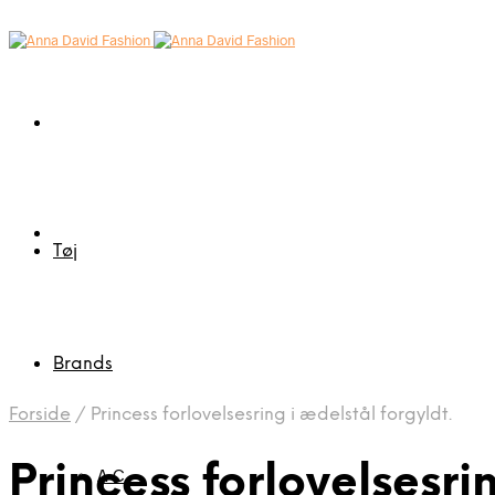
Tøj
Brands
Forside
/
Princess forlovelsesring i ædelstål forgyldt.
Princess forlovelsesrin
A-C