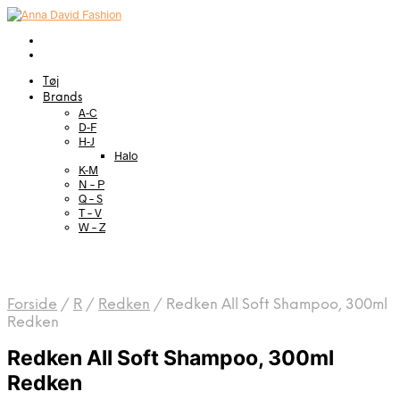
Tøj
Brands
A-C
D-F
H-J
Halo
K-M
N – P
Q – S
T – V
W – Z
Forside
/
R
/
Redken
/
Redken All Soft Shampoo, 300ml
Redken
Redken All Soft Shampoo, 300ml
Redken