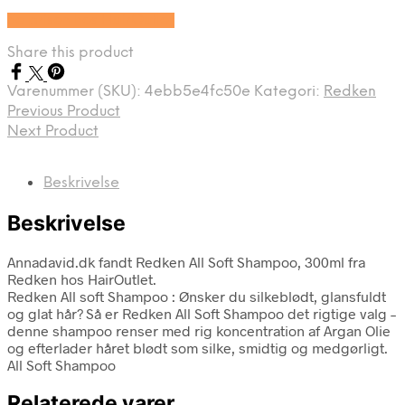
Se prisen hos HairOutlet
Share this product
Varenummer (SKU):
4ebb5e4fc50e
Kategori:
Redken
Previous Product
Next Product
Beskrivelse
Beskrivelse
Annadavid.dk fandt Redken All Soft Shampoo, 300ml fra
Redken hos HairOutlet.
Redken All soft Shampoo : Ønsker du silkeblødt, glansfuldt
og glat hår? Så er Redken All Soft Shampoo det rigtige valg –
denne shampoo renser med rig koncentration af Argan Olie
og efterlader håret blødt som silke, smidtig og medgørligt.
All Soft Shampoo
Relaterede varer