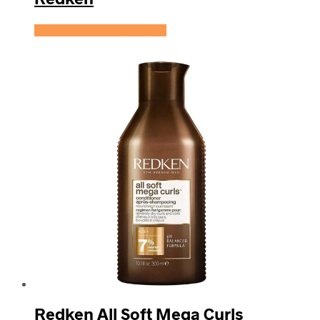
Se prisen hos HairOutlet
Redken All Soft Mega Curls