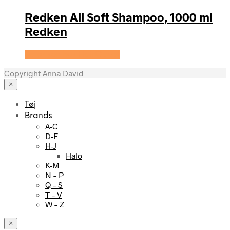
Redken All Soft Shampoo, 1000 ml
Redken
Se prisen hos HairOutlet
Copyright Anna David
×
Tøj
Brands
A-C
D-F
H-J
Halo
K-M
N – P
Q – S
T – V
W – Z
×