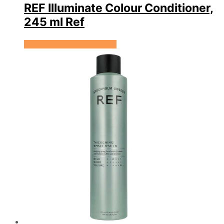
REF Illuminate Colour Conditioner,
245 ml Ref
Se prisen hos HairOutlet