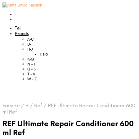
Tøj
Brands
A-C
D-F
H-J
Halo
K-M
N – P
Q – S
T – V
W – Z
Forside
/
R
/
Ref
/
REF Ultimate Repair Conditioner 600
ml Ref
REF Ultimate Repair Conditioner 600
ml Ref