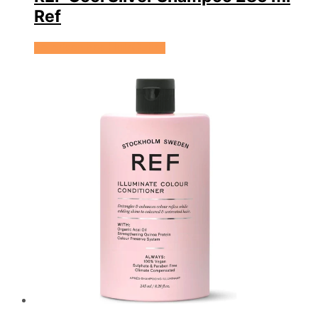
Ref
Se prisen hos HairOutlet