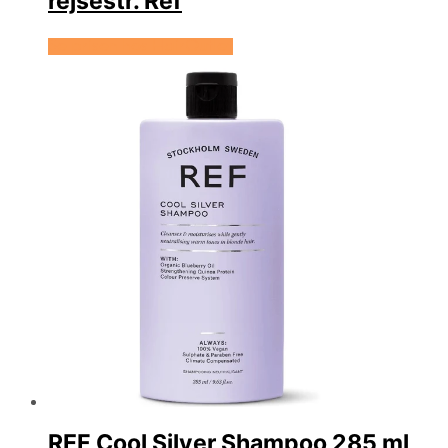
rejsestr. Ref
Se prisen hos HairOutlet
REF Cool Silver Shampoo 285 ml