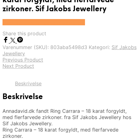
karat forgyldt, med flerfarvede
zirkoner. Sif Jakobs Jewellery
Se prisen hos Sif Jakobs Jewellery
Share this product
Varenummer (SKU):
803aba5498d3
Kategori:
Sif Jakobs
Jewellery
Previous Product
Next Product
Beskrivelse
Beskrivelse
Annadavid.dk fandt Ring Carrara – 18 karat forgyldt,
med flerfarvede zirkoner. fra Sif Jakobs Jewellery hos
Sif Jakobs Jewellery.
Ring Carrara – 18 karat forgyldt, med flerfarvede
zirkoner.