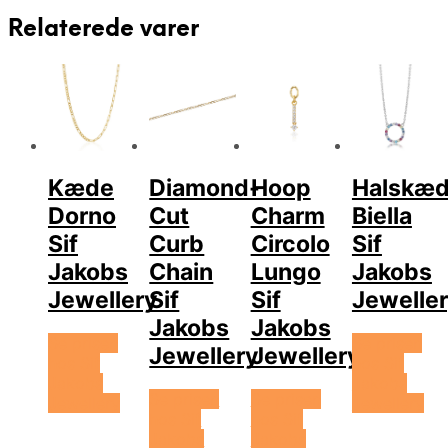
Relaterede varer
Kæde
Diamond-
Hoop
Halskæ
Dorno
Cut
Charm
Biella
Sif
Curb
Circolo
Sif
Jakobs
Chain
Lungo
Jakobs
Jewellery
Sif
Sif
Jewelle
Jakobs
Jakobs
Se prisen
Se prisen
Jewellery
Jewellery
hos Sif
hos Sif
Jakobs
Jakobs
Se prisen
Se prisen
Jewellery
Jewellery
hos Sif
hos Sif
Jakobs
Jakobs