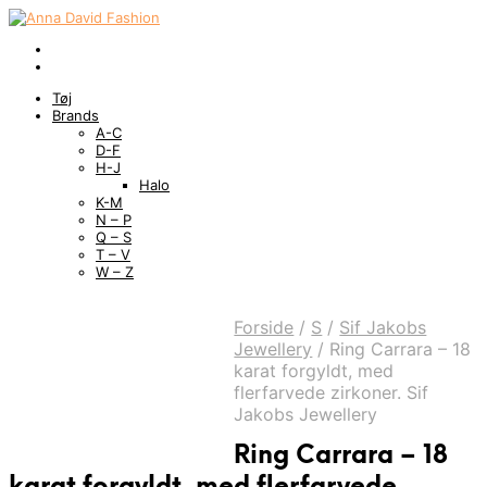
Tøj
Brands
A-C
D-F
H-J
Halo
K-M
N – P
Q – S
T – V
W – Z
Forside
/
S
/
Sif Jakobs
Jewellery
/
Ring Carrara – 18
karat forgyldt, med
flerfarvede zirkoner. Sif
Jakobs Jewellery
Ring Carrara – 18