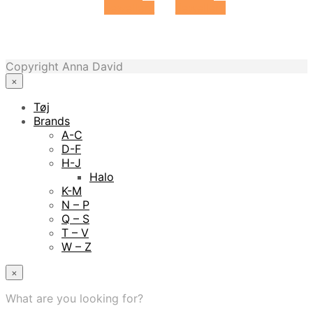
Jewellery
Jewellery
Copyright Anna David
×
Tøj
Brands
A-C
D-F
H-J
Halo
K-M
N – P
Q – S
T – V
W – Z
×
What are you looking for?