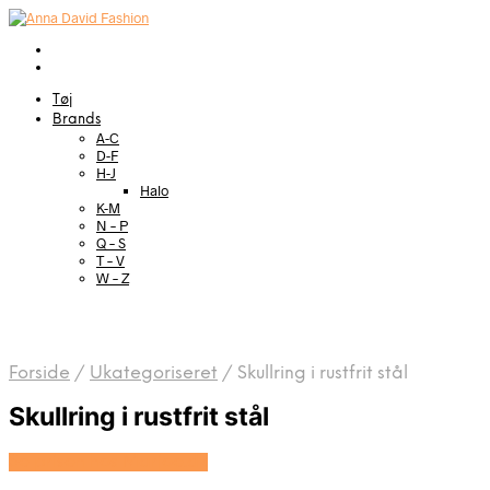
Tøj
Brands
A-C
D-F
H-J
Halo
K-M
N – P
Q – S
T – V
W – Z
Forside
/
Ukategoriseret
/
Skullring i rustfrit stål
Skullring i rustfrit stål
Se prisen hos Marjoe.dk