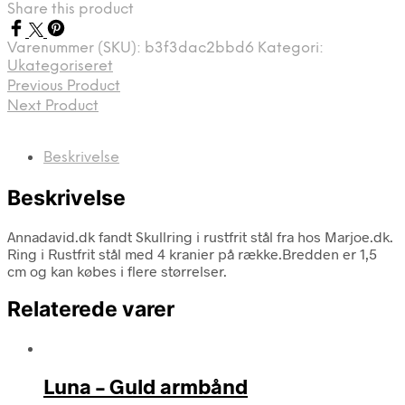
Share this product
Varenummer (SKU):
b3f3dac2bbd6
Kategori:
Ukategoriseret
Previous Product
Next Product
Beskrivelse
Beskrivelse
Annadavid.dk fandt Skullring i rustfrit stål fra hos Marjoe.dk.
Ring i Rustfrit stål med 4 kranier på række.Bredden er 1,5
cm og kan købes i flere størrelser.
Relaterede varer
Luna – Guld armbånd