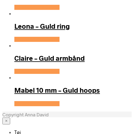
Se prisen hos Evena
Leona – Guld ring
Se prisen hos Evena
Claire – Guld armbånd
Se prisen hos Evena
Mabel 10 mm – Guld hoops
Se prisen hos Evena
Copyright Anna David
×
Tøj