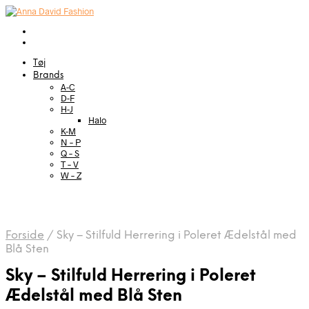
Tøj
Brands
A-C
D-F
H-J
Halo
K-M
N – P
Q – S
T – V
W – Z
Forside
/
Sky – Stilfuld Herrering i Poleret Ædelstål med
Blå Sten
Sky – Stilfuld Herrering i Poleret
Ædelstål med Blå Sten