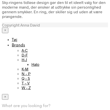
Sky-ringens tidløse design gør den til et ideelt valg for den
moderne mand, der ønsker at udtrykke sin personlighed
gennem smykker. En ring, der skiller sig ud uden at være
prangende.
Copyright Anna David
×
Tøj
Brands
A-C
D-F
H-J
Halo
K-M
N – P
Q – S
T – V
W – Z
×
What are you looking for?