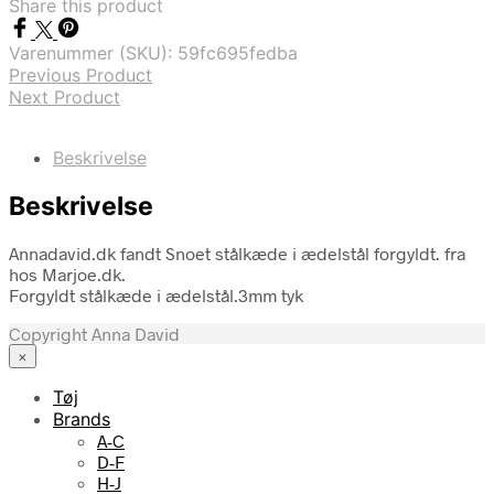
Share this product
Varenummer (SKU):
59fc695fedba
Previous Product
Next Product
Beskrivelse
Beskrivelse
Annadavid.dk fandt Snoet stålkæde i ædelstål forgyldt. fra
hos Marjoe.dk.
Forgyldt stålkæde i ædelstål.3mm tyk
Copyright Anna David
×
Tøj
Brands
A-C
D-F
H-J