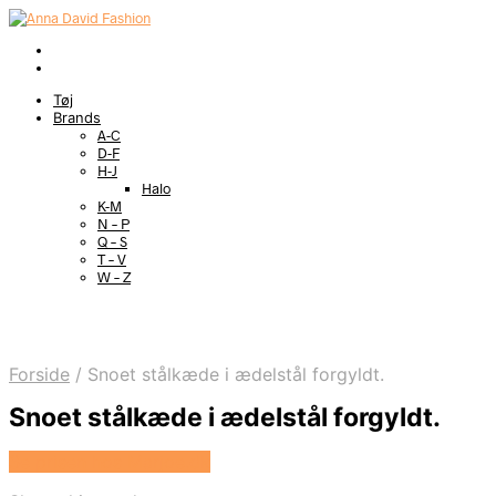
Tøj
Brands
A-C
D-F
H-J
Halo
K-M
N – P
Q – S
T – V
W – Z
Forside
/
Snoet stålkæde i ædelstål forgyldt.
Snoet stålkæde i ædelstål forgyldt.
Se prisen hos Marjoe.dk