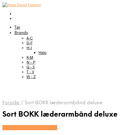
Tøj
Brands
A-C
D-F
H-J
Halo
K-M
N – P
Q – S
T – V
W – Z
Forside
/
Sort BOKK læderarmbånd deluxe
Sort BOKK læderarmbånd deluxe
Se prisen hos Marjoe.dk