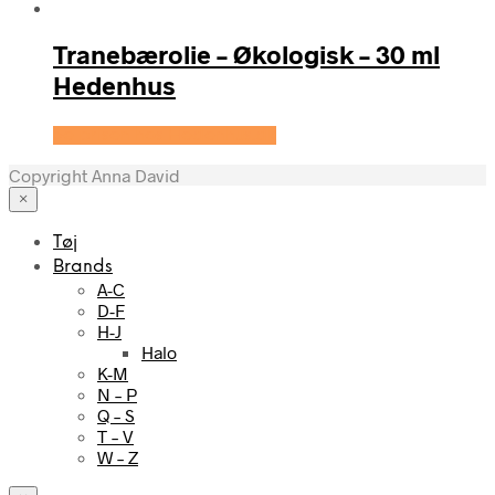
Tranebærolie – Økologisk – 30 ml
Hedenhus
Se prisen hos Hedenhus.dk
Copyright Anna David
×
Tøj
Brands
A-C
D-F
H-J
Halo
K-M
N – P
Q – S
T – V
W – Z