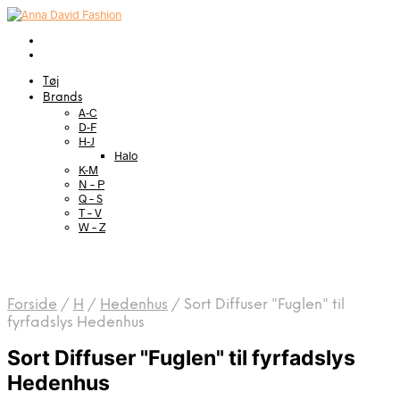
Tøj
Brands
A-C
D-F
H-J
Halo
K-M
N – P
Q – S
T – V
W – Z
Forside
/
H
/
Hedenhus
/
Sort Diffuser "Fuglen" til
fyrfadslys Hedenhus
Sort Diffuser "Fuglen" til fyrfadslys
Hedenhus