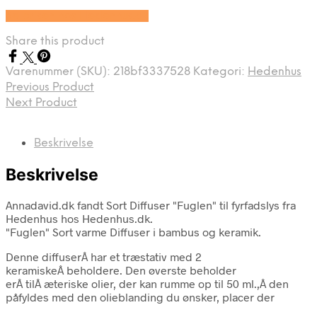
Se prisen hos Hedenhus.dk
Share this product
Varenummer (SKU):
218bf3337528
Kategori:
Hedenhus
Previous Product
Next Product
Beskrivelse
Beskrivelse
Annadavid.dk fandt Sort Diffuser "Fuglen" til fyrfadslys fra
Hedenhus hos Hedenhus.dk.
"Fuglen" Sort varme Diffuser i bambus og keramik.
Denne diffuserÂ har et træstativ med 2
keramiskeÂ beholdere. Den øverste beholder
erÂ tilÂ æteriske olier, der kan rumme op til 50 ml.,Â den
påfyldes med den olieblanding du ønsker, placer der