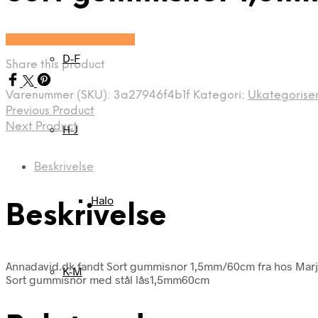
Se prisen hos Marjoe.dk
D-F
Share this product
Varenummer (SKU):
3a27946f4b1f
Kategori:
Ukategorise
Previous Product
Next Product
H-J
Beskrivelse
Halo
Beskrivelse
Annadavid.dk fandt Sort gummisnor 1,5mm/60cm fra hos Marj
K-M
Sort gummisnor med stål lås1,5mm60cm