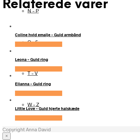
Relaterede varer
N – P
Coline hvid emalje – Guld armbånd
Q – S
Se prisen hos Evena
Leona – Guld ring
Se prisen hos Evena
T – V
Elianna – Guld ring
Se prisen hos Evena
W – Z
Little Love – Guld hjerte halskæde
Se prisen hos Evena
Copyright Anna David
×