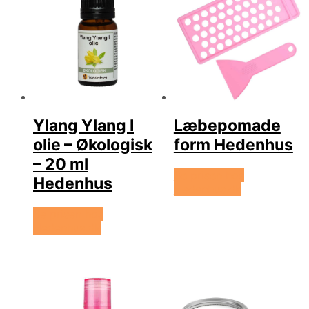
Ylang Ylang I
Læbepomade
olie – Økologisk
form Hedenhus
– 20 ml
Se prisen hos
Hedenhus
Hedenhus.dk
Se prisen hos
Hedenhus.dk