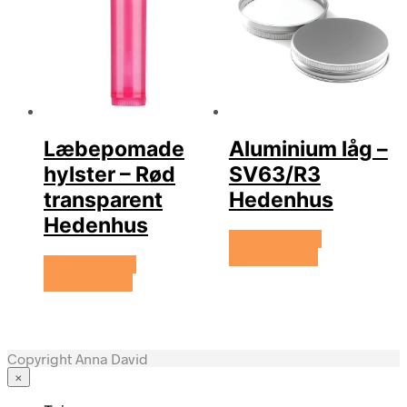
Læbepomade
Aluminium låg –
hylster – Rød
SV63/R3
transparent
Hedenhus
Hedenhus
Se prisen hos
Hedenhus.dk
Se prisen hos
Hedenhus.dk
Copyright Anna David
×