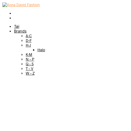
Tøj
Brands
A-C
D-F
H-J
Halo
K-M
N – P
Q – S
T – V
W – Z