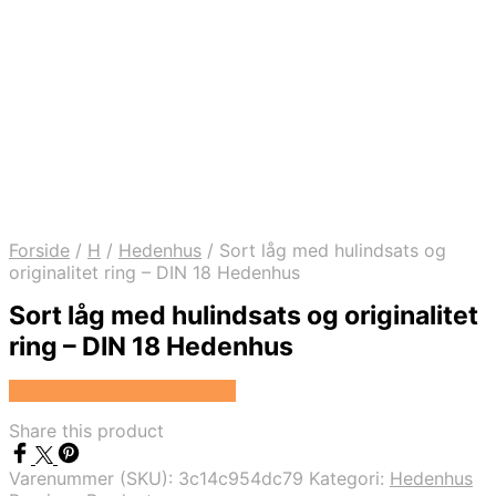
Forside
/
H
/
Hedenhus
/
Sort låg med hulindsats og
originalitet ring – DIN 18 Hedenhus
Sort låg med hulindsats og originalitet
ring – DIN 18 Hedenhus
Se prisen hos Hedenhus.dk
Share this product
Varenummer (SKU):
3c14c954dc79
Kategori:
Hedenhus