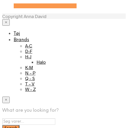
Se prisen hos Yuaia Haircare
Copyright Anna David
×
Tøj
Brands
A-C
D-F
H-J
Halo
K-M
N – P
Q – S
T – V
W – Z
×
What are you looking for?