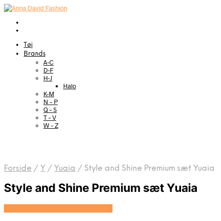
Tøj
Brands
A-C
D-F
H-J
Halo
K-M
N – P
Q – S
T – V
W – Z
Forside
/
Y
/
Yuaia
/
Style and Shine Premium sæt Yuaia
Style and Shine Premium sæt Yuaia
Se prisen hos Yuaia Haircare