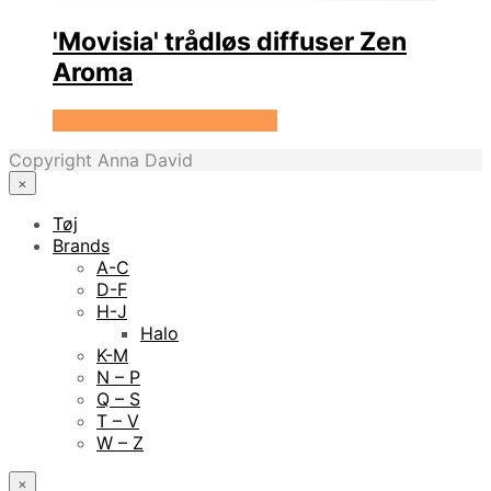
'Movisia' trådløs diffuser Zen
Aroma
Se prisen hos Hedenhus.dk
Copyright Anna David
×
Tøj
Brands
A-C
D-F
H-J
Halo
K-M
N – P
Q – S
T – V
W – Z
×