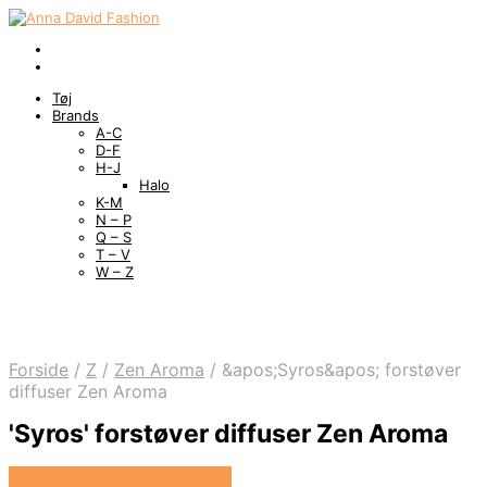
Tøj
Brands
A-C
D-F
H-J
Halo
K-M
N – P
Q – S
T – V
W – Z
Forside
/
Z
/
Zen Aroma
/
&apos;Syros&apos; forstøver
diffuser Zen Aroma
'Syros' forstøver diffuser Zen Aroma
Se prisen hos Hedenhus.dk