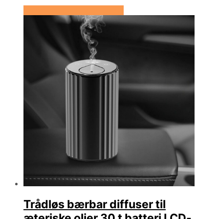
Se prisen hos Hedenhus.dk
Trådløs bærbar diffuser til
æteriske olier 30 t batteri LCD-