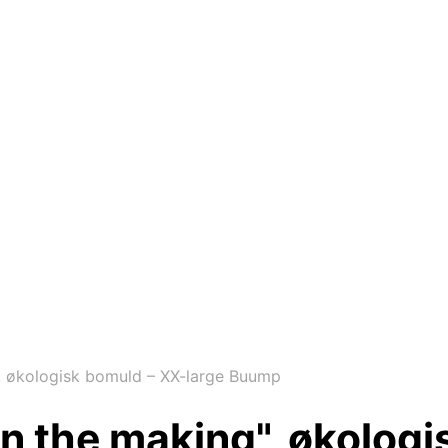
", økologisk bomuld – XX-large Buump
in the making", økolog