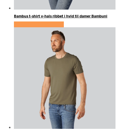
Bambus t-shirt v-hals ribbet i hvid til damer Bambuni
Se prisen hos Bambuni