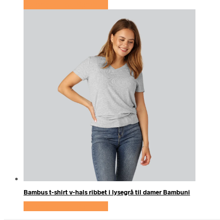
Se prisen hos Bambuni
Bambus t-shirt v-hals ribbet i lysegrå til damer Bambuni
Se prisen hos Bambuni