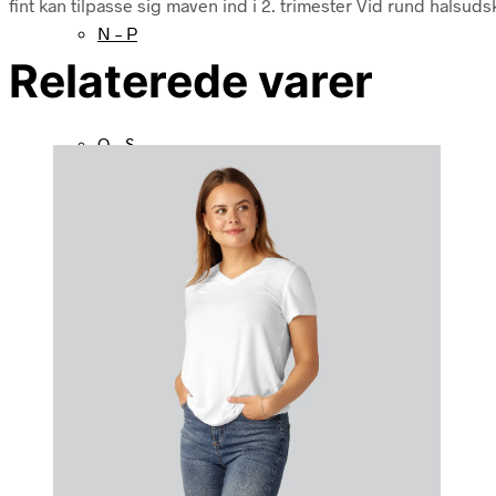
fint kan tilpasse sig maven ind i 2. trimester Vid rund halsud
N – P
Relaterede varer
Q – S
T – V
W – Z