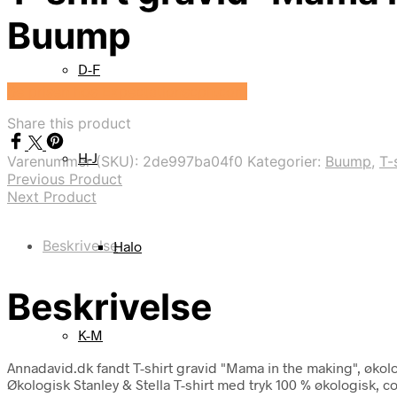
Buump
D-F
Se prisen hos Expectationscph.com
Share this product
H-J
Varenummer (SKU):
2de997ba04f0
Kategorier:
Buump
,
T-
Previous Product
Next Product
Beskrivelse
Halo
Beskrivelse
K-M
Annadavid.dk fandt T-shirt gravid "Mama in the making", øko
Økologisk Stanley & Stella T-shirt med tryk 100 % økologisk, c