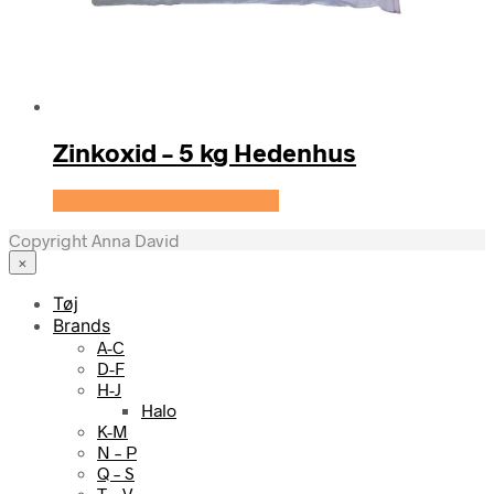
Zinkoxid – 5 kg Hedenhus
Se prisen hos Hedenhus.dk
Copyright Anna David
×
Tøj
Brands
A-C
D-F
H-J
Halo
K-M
N – P
Q – S
T – V