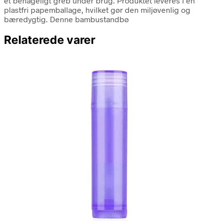
et behageligt greb under brug. Produktet leveres i en
plastfri papemballage, hvilket gør den miljøvenlig og
bæredygtig. Denne bambustandbø
Relaterede varer