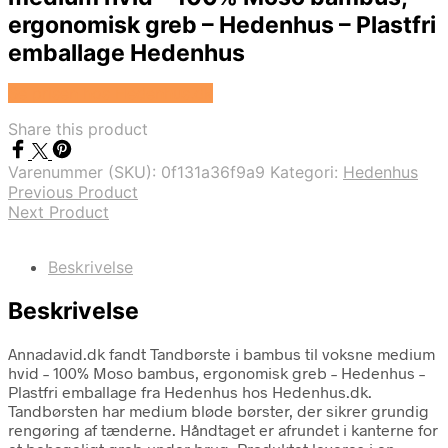
ergonomisk greb – Hedenhus – Plastfri
emballage Hedenhus
Se prisen hos Hedenhus.dk
Share this product
Varenummer (SKU):
0f131a36f9a9
Kategori:
Hedenhus
Previous Product
Next Product
Beskrivelse
Beskrivelse
Annadavid.dk fandt Tandbørste i bambus til voksne medium
hvid – 100% Moso bambus, ergonomisk greb – Hedenhus –
Plastfri emballage fra Hedenhus hos Hedenhus.dk.
Tandbørsten har medium bløde børster, der sikrer grundig
rengøring af tænderne. Håndtaget er afrundet i kanterne for