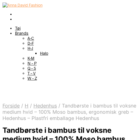
Tøj
Brands
A-C
D-F
H-J
Halo
K-M
N – P
Q – S
T – V
W – Z
Forside
/
H
/
Hedenhus
/
Tandbørste i bambus til voksne
medium hvid – 100% Moso bambus, ergonomisk greb –
Hedenhus – Plastfri emballage Hedenhus
Tandbørste i bambus til voksne
medium hvid – 100% Moso bambus,