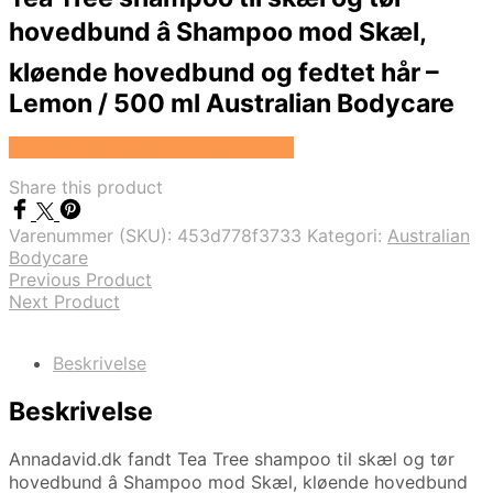
hovedbund â Shampoo mod Skæl,
kløende hovedbund og fedtet hår –
Lemon / 500 ml Australian Bodycare
Se prisen hos Australian Bodycare
Share this product
Varenummer (SKU):
453d778f3733
Kategori:
Australian
Bodycare
Previous Product
Next Product
Beskrivelse
Beskrivelse
Annadavid.dk fandt Tea Tree shampoo til skæl og tør
hovedbund â Shampoo mod Skæl, kløende hovedbund