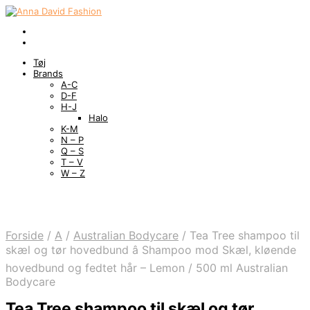
Tøj
Brands
A-C
D-F
H-J
Halo
K-M
N – P
Q – S
T – V
W – Z
Forside
/
A
/
Australian Bodycare
/
Tea Tree shampoo til
skæl og tør hovedbund â Shampoo mod Skæl, kløende
hovedbund og fedtet hår – Lemon / 500 ml Australian
Bodycare
Tea Tree shampoo til skæl og tør